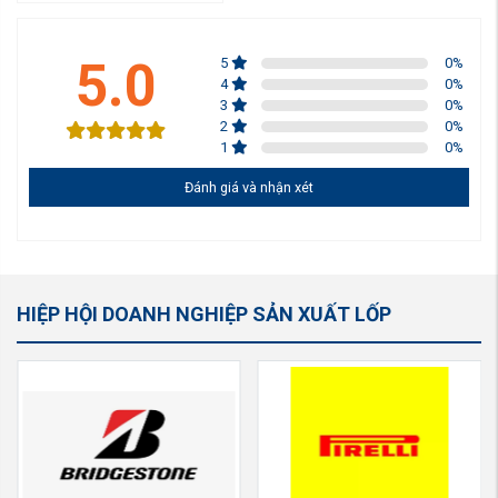
5.0
5
0
%
4
0
%
3
0
%
2
0
%
1
0
%
Đánh giá và nhận xét
HIỆP HỘI DOANH NGHIỆP SẢN XUẤT LỐP