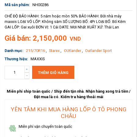
Mã sản phẩm:
NH00286
CHẾ ĐỘ BẢO HÀNH: 5 năm hoặc mòn 50% BẢO HÀNH: Bởi nhà máy
maxxis LOẠI VỎ LỐP: Không săm SỐ LƯỢNG BỐ: 4Pr LOẠI BỐ: Bố Kẽm
GAI LỐP: Gai xuôi ĐƠN VỊ: 1 Cái DATE: Mới Nhất XUẤT XỨ: Thái Lan
Giá bán: 2,150,000
VND
Danh mục:
215/70R16
,
Starex
,
OUtlander
,
Outlander Sport
Thương hiệu:
MAXXIS
THÊM GIỎ HÀNG
Miễn phí ship toàn quốc / Ship đến tận nhà. Nhận hàng xong trả tiền /
Đặt mua là có. Kiểm tra hàng thoải mái
YÊN TÂM KHI MUA HÀNG LỐP Ô TÔ PHONG
CHÂU
Miễn phí vận chuyển toàn quốc