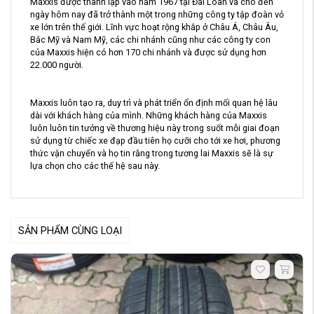
Maxxis được thành lập vào năm 1967 tại Đài Loan và cho đền
ngày hôm nay đã trở thành một trong những công ty tập đoàn vỏ
xe lớn trên thế giới. Lĩnh vực hoạt rộng khắp ở Châu Á, Châu Âu,
Bắc Mỹ và Nam Mỹ, các chi nhánh cũng như các công ty con
của Maxxis hiện có hơn 170 chi nhánh và được sử dụng hơn
22.000 người.
Maxxis luôn tạo ra, duy trì và phát triển ổn định mối quan hệ lâu
dài với khách hàng của mình. Những khách hàng của Maxxis
luôn luôn tin tưởng về thương hiệu này trong suốt mỗi giai đoạn
sử dụng từ chiếc xe đạp đầu tiên họ cưỡi cho tới xe hơi, phương
thức vận chuyển và họ tin rằng trong tương lai Maxxis sẽ là sự
lựa chọn cho các thế hệ sau này.
SẢN PHẨM CÙNG LOẠI