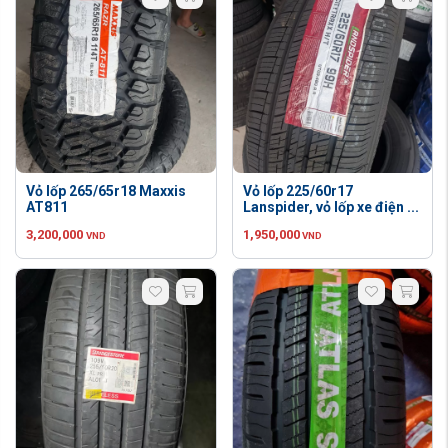
Vỏ lốp 265/65r18 Maxxis
Vỏ lốp 225/60r17
AT811
Lanspider, vỏ lốp xe điện ...
3,200,000
1,950,000
VND
VND