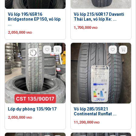
Vỏ lốp 195/65R16
Vỏ lốp 215/60R17 Davanti
Bridgestone EP150, vỏ lốp
Thái Lan, vỏ lốp Xe: ...
...
1,700,000
VND
2,050,000
VND
Lốp dự phòng 135/90r17
Vỏ lốp 285/35R21
Continental Runflat ...
2,050,000
VND
11,200,000
VND