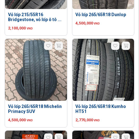
Vỏ lốp 215/55R16
Vỏ lốp 265/65R18 Dunlop
Bridgestone, vỏ lốp ô tô ...
4,500,000
VND
2,100,000
VND
Vỏ lốp 265/65R18 Michelin
Vỏ lốp 265/65R18 Kumho
Primacy SUV
HT51
4,500,000
2,770,000
VND
VND