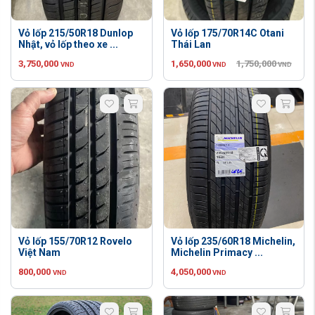
Vỏ lốp 215/50R18 Dunlop
Vỏ lốp 175/70R14C Otani
Nhật, vỏ lốp theo xe ...
Thái Lan
3,750,000
1,650,000
1,750,000
VND
VND
VND
Vỏ lốp 155/70R12 Rovelo
Vỏ lốp 235/60R18 Michelin,
Việt Nam
Michelin Primacy ...
800,000
4,050,000
VND
VND