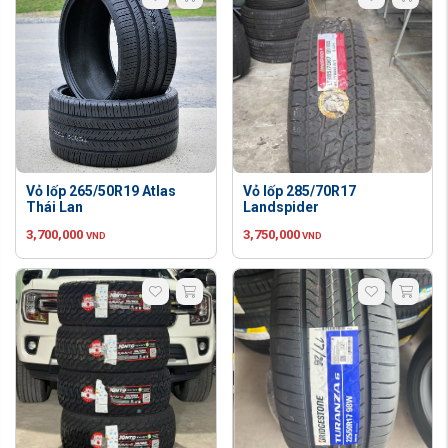
Vỏ lốp 265/50R19 Atlas
Vỏ lốp 285/70R17
Thái Lan
Landspider
3,700,000
3,750,000
VND
VND