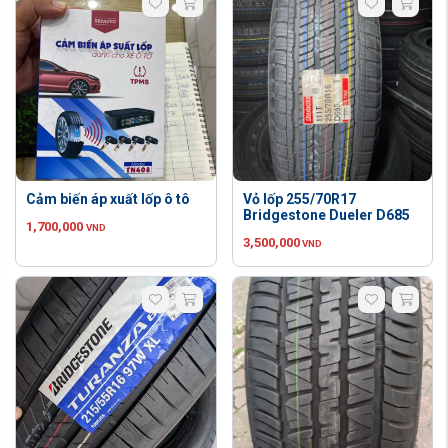
Cảm biến áp xuất lốp ô tô
Vỏ lốp 255/70R17
Bridgestone Dueler D685
1,700,000
VND
3,500,000
VND