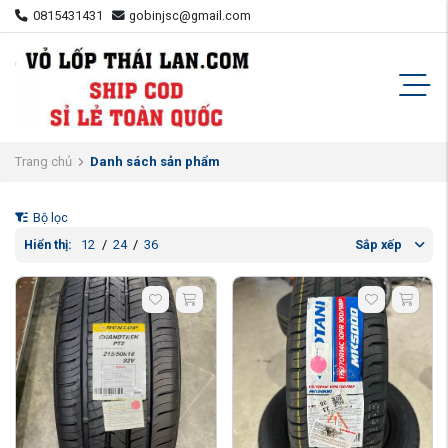
0815431431
gobinjsc@gmail.com
Trang chủ
Danh sách sản phẩm
Bộ lọc
Hiển thị:
12
/
24
/
36
Sắp xếp