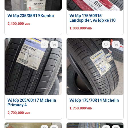
Vỏ lốp 235/35R19 Kumho
Vỏ lốp 175/60R15
Landspider, vỏ lốp xe i10
2,400,000
VND
1,000,000
VND
Vỏ lốp 205/60r17 Michelin
Vỏ lốp 175/70R14 Michelin
Primacy 4
1,750,000
VND
2,700,000
VND