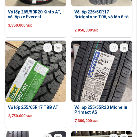
Vỏ lốp 265/50R20 Kinto AT,
Vỏ lốp 225/50R17
vỏ lốp xe Everest ...
Bridgstone T06, vỏ lốp ô tô
...
3,350,000
VND
2,950,000
VND
Vỏ lốp 255/65R17 TBB AT
Vỏ lốp 255/55R20 Michelin
Primact AS
2,750,000
VND
7,300,000
VND