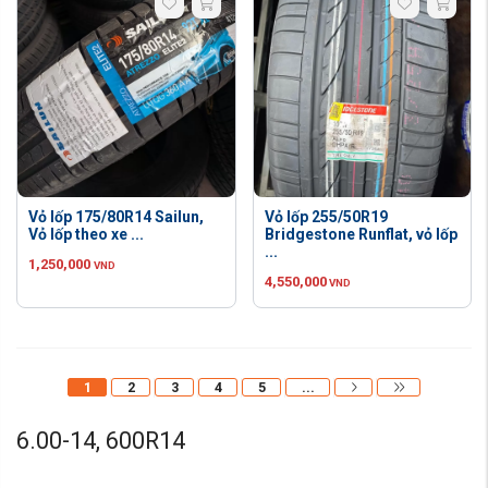
Vỏ lốp 175/80R14 Sailun,
Vỏ lốp 255/50R19
Vỏ lốp theo xe ...
Bridgestone Runflat, vỏ lốp
...
1,250,000
VND
4,550,000
VND
1
2
3
4
5
...
6.00-14, 600R14