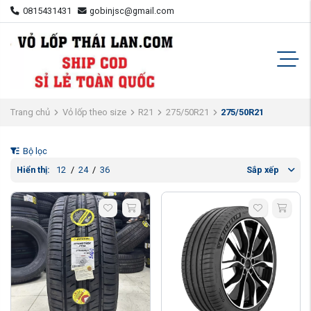
0815431431
gobinjsc@gmail.com
Trang chủ
Vỏ lốp theo size
R21
275/50R21
275/50R21
Bộ lọc
Hiển thị:
12
/
24
/
36
Sắp xếp