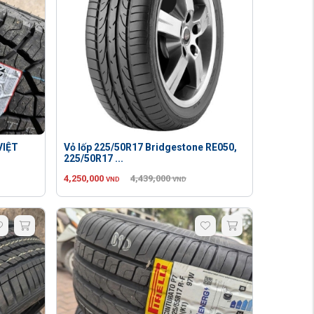
VIỆT
Vỏ lốp 225/50R17 Bridgestone RE050,
225/50R17 ...
4,250,000
4,439,000
VND
VND