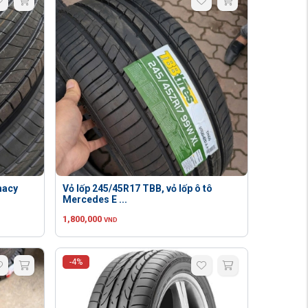
macy
Vỏ lốp 245/45R17 TBB, vỏ lốp ô tô
Mercedes E ...
1,800,000
VND
-4%