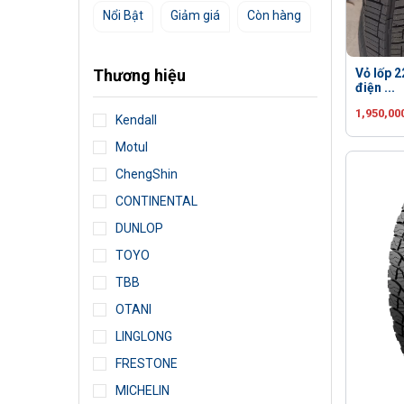
Nổi Bật
Giảm giá
Còn hàng
Vỏ lốp 2
Thương hiệu
điện ...
1,950,00
Kendall
Motul
ChengShin
CONTINENTAL
DUNLOP
TOYO
TBB
OTANI
LINGLONG
FRESTONE
MICHELIN