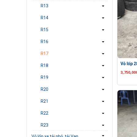
R13
R14
R15
R16
R17
Vỏ lốp 
R18
3,750,00
R19
R20
R21
R22
R23
Vỏ lốp xe tải nhỏ, tải Van