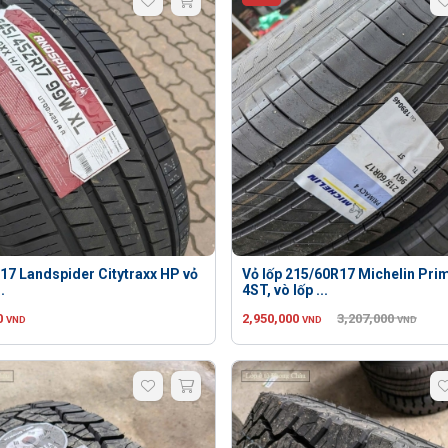
17 Landspider Citytraxx HP vỏ
Vỏ lốp 215/60R17 Michelin Pri
.
4ST, vò lốp ...
0
2,950,000
3,207,000
VND
VND
VND