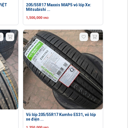
ViỆT
205/55R17 Maxxis MAP5 vỏ lốp Xe:
Mitsubishi ...
1,500,000
VND
Vỏ lốp 205/55R17 Kumho ES31, vỏ lốp
xe điện ...
1,350,000
VND