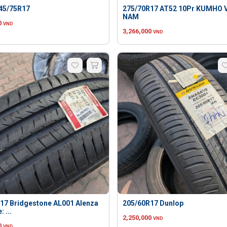
245/75R17
275/70R17 AT52 10Pr KUMHO 
NAM
0
VND
3,266,000
VND
17 Bridgestone AL001 Alenza
205/60R17 Dunlop
: ...
2,250,000
VND
0
VND