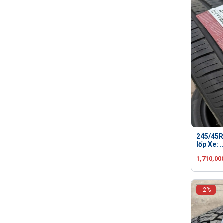
245/45R
lốp Xe: ..
1,710,00
-2%