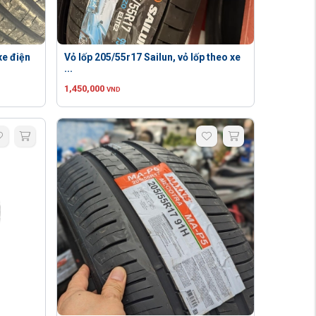
xe điện
Vỏ lốp 205/55r17 Sailun, vỏ lốp theo xe
...
1,450,000
VND