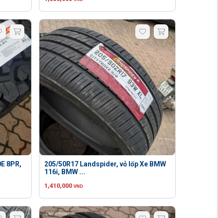
0E 8PR,
205/50R17 Landspider, vỏ lốp Xe BMW
116i, BMW ...
1,410,000
VND