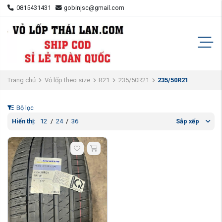
0815431431
gobinjsc@gmail.com
Trang chủ
Vỏ lốp theo size
R21
235/50R21
235/50R21
Bộ lọc
Hiển thị:
12
/
24
/
36
Sắp xếp