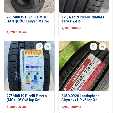
275/40R19 PS71 KUMHO
275/40R19 Pirelli Runflat P
HÀN QUỐC Khuyến Mãi vỏ
zero PZ4 R-F ...
...
7,700,000
VND
4,628,000
VND
275/40R19 Pirelli P zero
245/40R20 Landspider
(MO) 105Y vỏ lốp Xe: ...
Citytraxx HP vỏ lốp Xe: ...
5,700,000
2,950,000
VND
VND