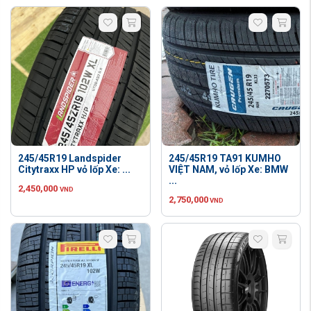
245/45R19 Landspider
245/45R19 TA91 KUMHO
Citytraxx HP vỏ lốp Xe: ...
VIỆT NAM, vỏ lốp Xe: BMW
...
2,450,000
VND
2,750,000
VND