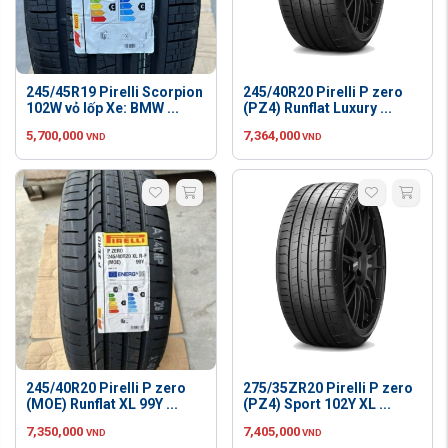
245/45R19 Pirelli Scorpion
245/40R20 Pirelli P zero
102W vỏ lốp Xe: BMW ...
(PZ4) Runflat Luxury ...
5,700,000
7,364,000
VND
VND
245/40R20 Pirelli P zero
275/35ZR20 Pirelli P zero
(MOE) Runflat XL 99Y ...
(PZ4) Sport 102Y XL ...
7,350,000
7,405,000
VND
VND