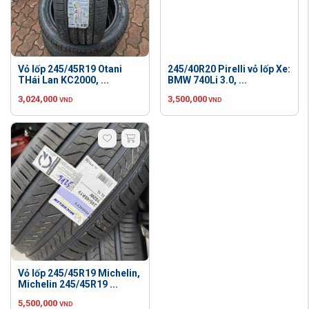
Vỏ lốp 245/45R19 Otani
245/40R20 Pirelli vỏ lốp Xe:
THái Lan KC2000, ...
BMW 740Li 3.0, ...
3,024,000
3,500,000
VND
VND
Vỏ lốp 245/45R19 Michelin,
Michelin 245/45R19 ...
5,500,000
VND