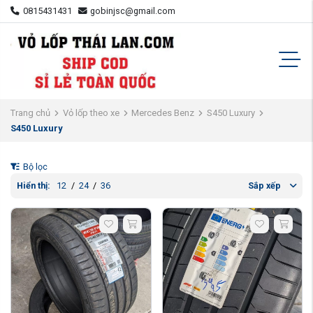
0815431431
gobinjsc@gmail.com
Trang chủ
Vỏ lốp theo xe
Mercedes Benz
S450 Luxury
S450 Luxury
Bộ lọc
Hiển thị:
12
/
24
/
36
Sắp xếp