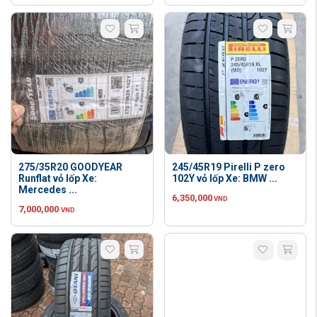
275/35R20 GOODYEAR
245/45R19 Pirelli P zero
Runflat vỏ lốp Xe:
102Y vỏ lốp Xe: BMW ...
Mercedes ...
6,350,000
VND
7,000,000
VND