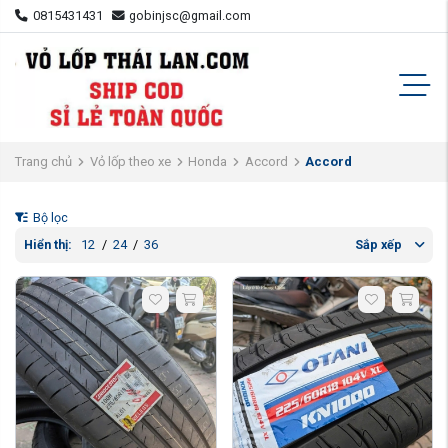
0815431431
gobinjsc@gmail.com
Trang chủ
Vỏ lốp theo xe
Honda
Accord
Accord
Bộ lọc
Hiển thị:
12
/
24
/
36
Sắp xếp