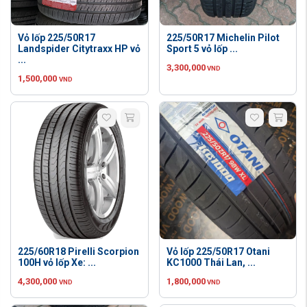
Vỏ lốp 225/50R17
225/50R17 Michelin Pilot
Landspider Citytraxx HP vỏ
Sport 5 vỏ lốp ...
...
3,300,000
VND
1,500,000
VND
225/60R18 Pirelli Scorpion
Vỏ lốp 225/50R17 Otani
100H vỏ lốp Xe: ...
KC1000 Thái Lan, ...
4,300,000
1,800,000
VND
VND