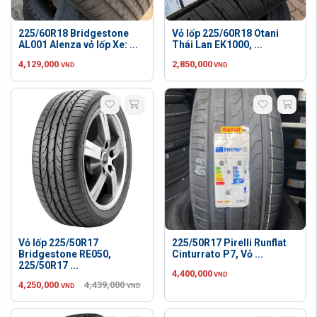
225/60R18 Bridgestone
Vỏ lốp 225/60R18 Otani
AL001 Alenza vỏ lốp Xe: ...
Thái Lan EK1000, ...
4,129,000
2,850,000
VND
VND
Vỏ lốp 225/50R17
225/50R17 Pirelli Runflat
Bridgestone RE050,
Cinturrato P7, Vỏ ...
225/50R17 ...
4,400,000
VND
4,250,000
4,439,000
VND
VND