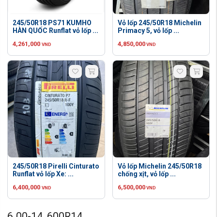
245/50R18 PS71 KUMHO
Vỏ lốp 245/50R18 Michelin
HÀN QUỐC Runflat vỏ lốp ...
Primacy 5, vỏ lốp ...
4,261,000
4,850,000
VND
VND
245/50R18 Pirelli Cinturato
Vỏ lốp Michelin 245/50R18
Runflat vỏ lốp Xe: ...
chống xịt, vỏ lốp ...
6,400,000
6,500,000
VND
VND
6.00-14, 600R14