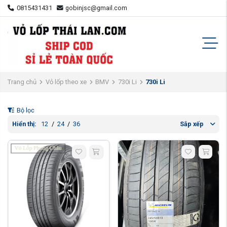
0815431431
gobinjsc@gmail.com
Trang chủ
Vỏ lốp theo xe
BMV
730i Li
730i Li
Bộ lọc
Hiển thị:
12
/
24
/
36
Sắp xếp