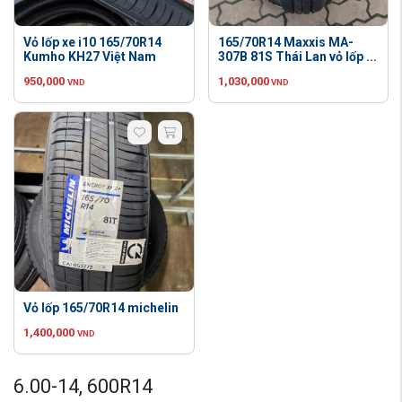
Vỏ lốp xe i10 165/70R14
165/70R14 Maxxis MA-
Kumho KH27 Việt Nam
307B 81S Thái Lan vỏ lốp ...
950,000
1,030,000
VND
VND
Vỏ lốp 165/70R14 michelin
1,400,000
VND
6.00-14, 600R14