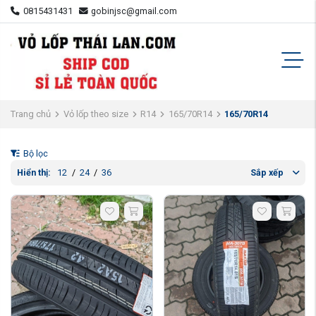
0815431431
gobinjsc@gmail.com
Trang chủ
Vỏ lốp theo size
R14
165/70R14
165/70R14
Bộ lọc
Hiển thị:
12
/
24
/
36
Sắp xếp