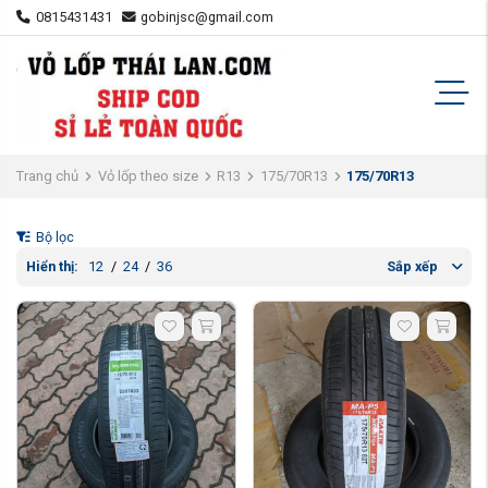
0815431431
gobinjsc@gmail.com
Trang chủ
Vỏ lốp theo size
R13
175/70R13
175/70R13
Bộ lọc
Hiển thị:
12
/
24
/
36
Sắp xếp