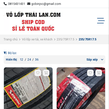
0815431431
gobinjsc@gmail.com
Trang chủ
Vỏ lốp xe tải, xe khách
235/75R17.5
235/75R17.5
Bộ lọc
Hiển thị:
12
/
24
/
36
Sắp xếp