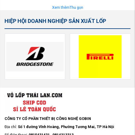
Xem thêm
Thu gọn
HIỆP HỘI DOANH NGHIỆP SẢN XUẤT LỐP
CÔNG TY CỔ PHẦN THIẾT BỊ CÔNG NGHỆ GOBIN
Địa chỉ:
Số 1 đường Vĩnh Hoàng, Phường Tương Mai, TP Hà Nội
Số điện thoại:
0815431431
-
0814313313