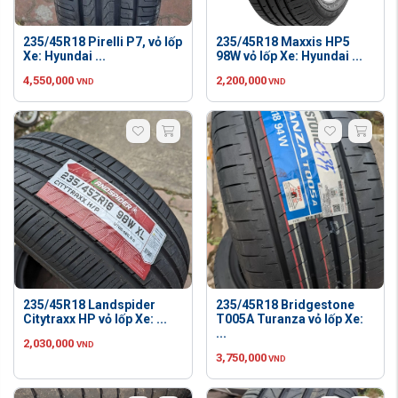
235/45R18 Pirelli P7, vỏ lốp
235/45R18 Maxxis HP5
Xe: Hyundai ...
98W vỏ lốp Xe: Hyundai ...
4,550,000
2,200,000
VND
VND
235/45R18 Landspider
235/45R18 Bridgestone
Citytraxx HP vỏ lốp Xe: ...
T005A Turanza vỏ lốp Xe:
...
2,030,000
VND
3,750,000
VND