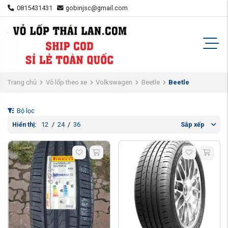
0815431431
gobinjsc@gmail.com
Trang chủ
Vỏ lốp theo xe
Volkswagen
Beetle
Beetle
Bộ lọc
Hiển thị:
12
/
24
/
36
Sắp xếp