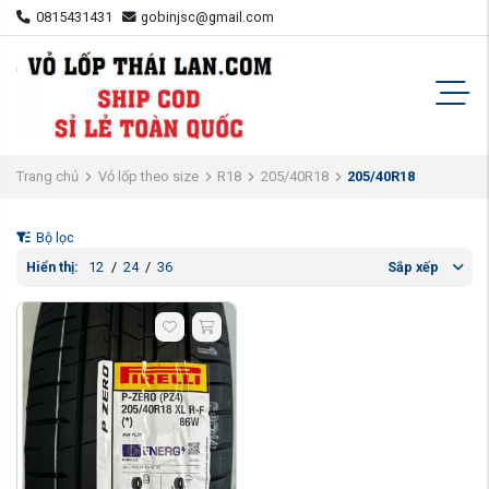
0815431431
gobinjsc@gmail.com
Trang chủ
Vỏ lốp theo size
R18
205/40R18
205/40R18
Bộ lọc
Hiển thị:
12
/
24
/
36
Sắp xếp