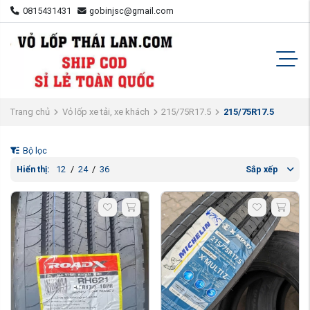
0815431431
gobinjsc@gmail.com
Trang chủ
Vỏ lốp xe tải, xe khách
215/75R17.5
215/75R17.5
Bộ lọc
Hiển thị:
12
/
24
/
36
Sắp xếp