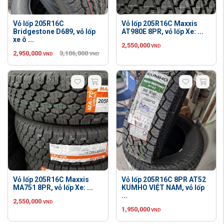
Vỏ lốp 205R16C
Vỏ lốp 205R16C Maxxis
Bridgestone D689, vỏ lốp
AT980E 8PR, vỏ lốp Xe: ...
xe ô ...
2,550,000
VND
2,950,000
3,106,000
VND
VND
Vỏ lốp 205R16C Maxxis
Vỏ lốp 205R16C 8PR AT52
MA751 8PR, vỏ lốp Xe: ...
KUMHO VIỆT NAM, vỏ lốp
...
2,550,000
VND
1,950,000
VND