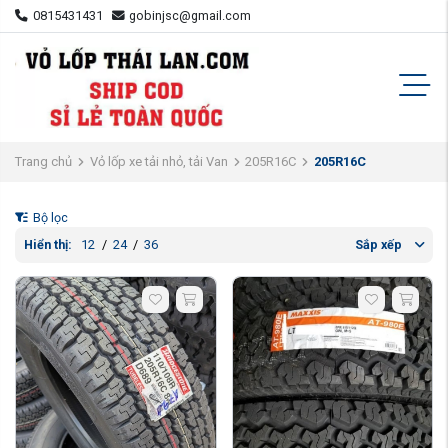
0815431431
gobinjsc@gmail.com
Trang chủ
Vỏ lốp xe tải nhỏ, tải Van
205R16C
205R16C
Bộ lọc
Hiển thị:
12
/
24
/
36
Sắp xếp