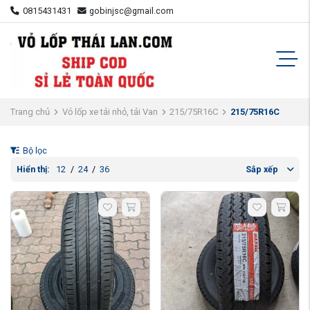
0815431431
gobinjsc@gmail.com
Trang chủ
Vỏ lốp xe tải nhỏ, tải Van
215/75R16C
215/75R16C
Bộ lọc
Hiển thị:
12
/
24
/
36
Sắp xếp