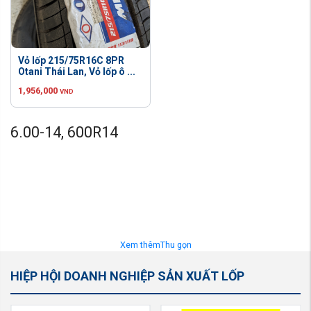
Vỏ lốp 215/75R16C 8PR
Otani Thái Lan, Vỏ lốp ô ...
1,956,000
VND
6.00-14, 600R14
Xem thêm
Thu gọn
HIỆP HỘI DOANH NGHIỆP SẢN XUẤT LỐP