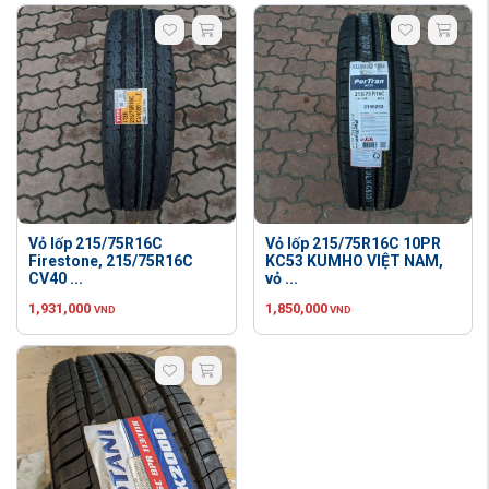
Vỏ lốp 215/75R16C
Vỏ lốp 215/75R16C 10PR
Firestone, 215/75R16C
KC53 KUMHO VIỆT NAM,
CV40 ...
vỏ ...
1,931,000
1,850,000
VND
VND