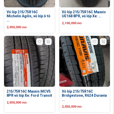
Vỏ lốp 215/75R16C
Vỏ lốp 215/75R16C Maxxis
Michelin Agilis, vỏ lốp ô tô
UE168 8PR, vỏ lốp Xe: ...
...
2,100,000
VND
2,950,000
VND
215/75R16C Maxxis MCV5
Vỏ lốp 215/75R16C
8PR vỏ lốp Xe: Ford Transit
Bridgestone, R624 Duravia
...
2,050,000
VND
2,050,000
VND