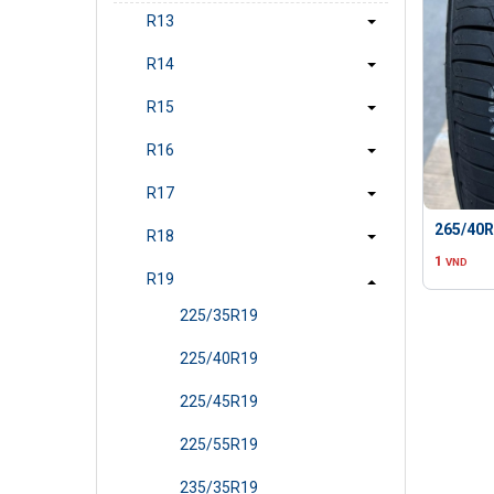
R13
R14
R15
R16
R17
265/40R1
R18
1
VND
R19
225/35R19
225/40R19
225/45R19
225/55R19
235/35R19