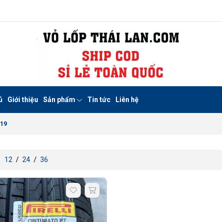
ủ
Giới thiệu
Sản phẩm
Tin tức
Liên hệ
R19
:
12
/
24
/
36