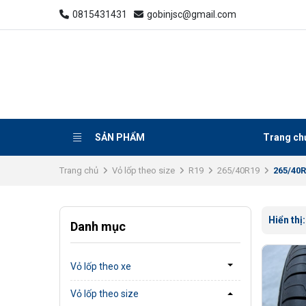
0815431431
gobinjsc@gmail.com
SẢN PHẨM
Trang ch
Trang chủ
Vỏ lốp theo size
R19
265/40R19
265/40
Hiển thị
Danh mục
Vỏ lốp theo xe
Vỏ lốp theo size