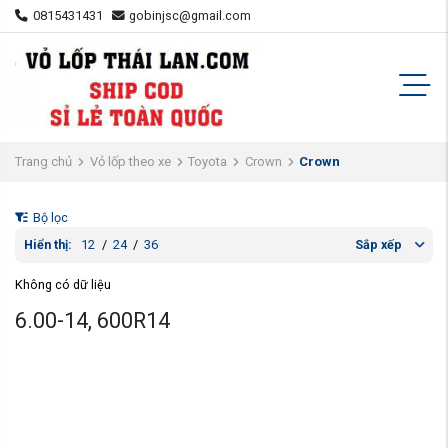
0815431431
gobinjsc@gmail.com
Trang chủ
Vỏ lốp theo xe
Toyota
Crown
Crown
Bộ lọc
Hiển thị:
12
/
24
/
36
Sắp xếp
Không có dữ liệu
6.00-14, 600R14