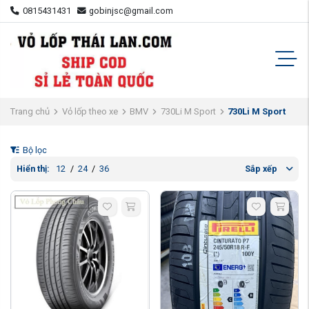
0815431431
gobinjsc@gmail.com
Trang chủ
Vỏ lốp theo xe
BMV
730Li M Sport
730Li M Sport
Bộ lọc
Hiển thị:
12
/
24
/
36
Sắp xếp