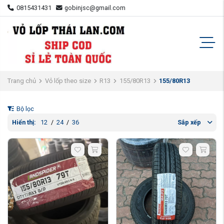
0815431431
gobinjsc@gmail.com
Trang chủ
Vỏ lốp theo size
R13
155/80R13
155/80R13
Bộ lọc
Hiển thị:
12
/
24
/
36
Sắp xếp