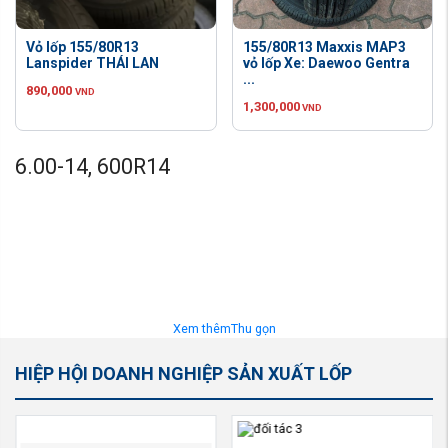
Vỏ lốp 155/80R13
155/80R13 Maxxis MAP3
Lanspider THÁI LAN
vỏ lốp Xe: Daewoo Gentra
...
890,000
VND
1,300,000
VND
6.00-14, 600R14
Xem thêm
Thu gọn
HIỆP HỘI DOANH NGHIỆP SẢN XUẤT LỐP