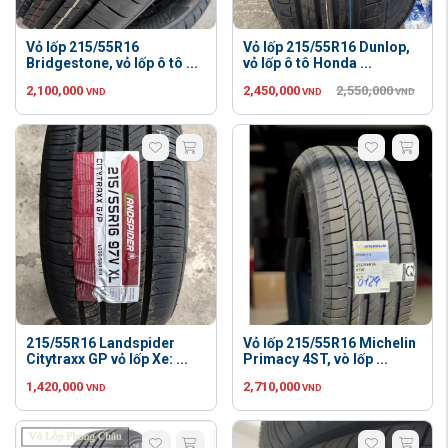
Vỏ lốp 215/55R16
Vỏ lốp 215/55R16 Dunlop,
Bridgestone, vỏ lốp ô tô ...
vỏ lốp ô tô Honda ...
2,100,000
2,450,000
2,550,000
VND
VND
VND
215/55R16 Landspider
Vỏ lốp 215/55R16 Michelin
Citytraxx GP vỏ lốp Xe: ...
Primacy 4ST, vò lốp ...
1,420,000
2,710,000
VND
VND