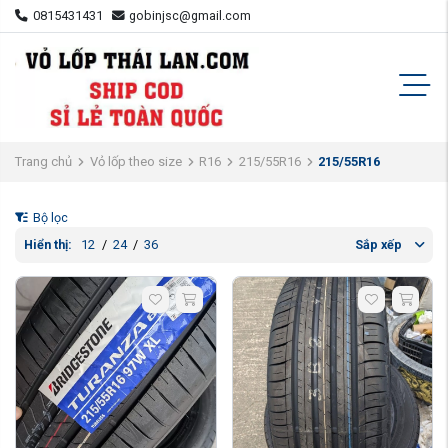
0815431431
gobinjsc@gmail.com
Trang chủ
Vỏ lốp theo size
R16
215/55R16
215/55R16
Bộ lọc
Hiển thị:
12
/
24
/
36
Sắp xếp