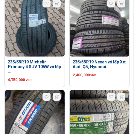
235/55R19 Michelin
235/55R19 Nexen vỏ lốp Xe:
Primacy 4 SUV 105W vỏ lốp
Audi Q5, Hyundai ...
...
2,400,000
VND
4,750,000
VND