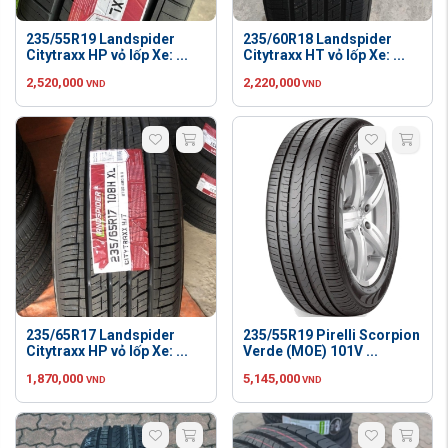
235/55R19 Landspider
235/60R18 Landspider
Citytraxx HP vỏ lốp Xe: ...
Citytraxx HT vỏ lốp Xe: ...
2,520,000
2,220,000
VND
VND
235/65R17 Landspider
235/55R19 Pirelli Scorpion
Citytraxx HP vỏ lốp Xe: ...
Verde (MOE) 101V ...
1,870,000
5,145,000
VND
VND