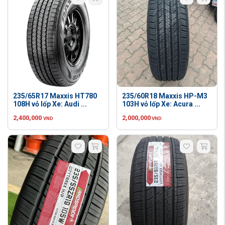
235/65R17 Maxxis HT780
235/60R18 Maxxis HP-M3
108H vỏ lốp Xe: Audi ...
103H vỏ lốp Xe: Acura ...
2,400,000
2,000,000
VND
VND