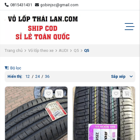
0815431431
gobinjsc@gmail.com
Trang chủ
Vỏ lốp theo xe
AUDI
Q5
Q5
Bộ lọc
Hiển thị:
12
/
24
/
36
Sắp xếp