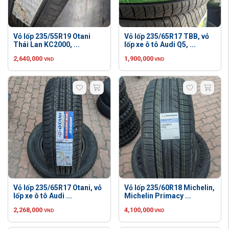
Vỏ lốp 235/55R19 Otani
Vỏ lốp 235/65R17 TBB, vỏ
Thái Lan KC2000, ...
lốp xe ô tô Audi Q5, ...
2,640,000
1,900,000
VND
VND
Vỏ lốp 235/65R17 Otani, vỏ
Vỏ lốp 235/60R18 Michelin,
lốp xe ô tô Audi ...
Michelin Primacy ...
2,268,000
4,100,000
VND
VND