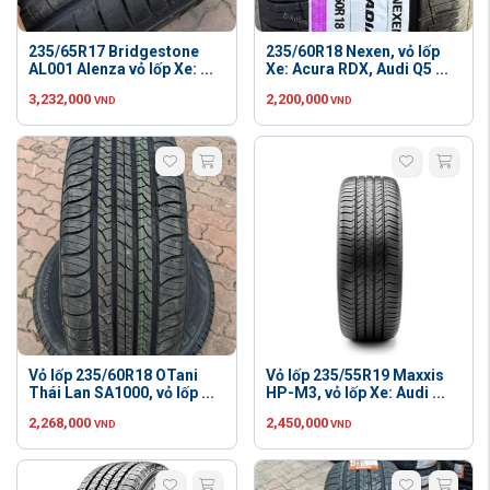
235/65R17 Bridgestone
235/60R18 Nexen, vỏ lốp
AL001 Alenza vỏ lốp Xe: ...
Xe: Acura RDX, Audi Q5 ...
3,232,000
2,200,000
VND
VND
Vỏ lốp 235/60R18 OTani
Vỏ lốp 235/55R19 Maxxis
Thái Lan SA1000, vỏ lốp ...
HP-M3, vỏ lốp Xe: Audi ...
2,268,000
2,450,000
VND
VND