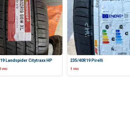
19 Landspider Citytraxx HP
235/40R19 Pirelli
0
1
VND
VND