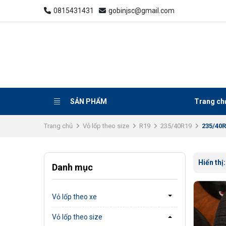
0815431431
gobinjsc@gmail.com
SẢN PHẨM
Trang ch
Trang chủ
Vỏ lốp theo size
R19
235/40R19
235/40
Hiển thị
Danh mục
Vỏ lốp theo xe
Vỏ lốp theo size