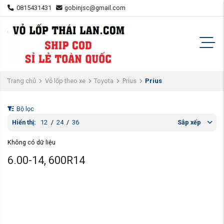
0815431431
gobinjsc@gmail.com
Trang chủ
Vỏ lốp theo xe
Toyota
Prius
Prius
Bộ lọc
Hiển thị:
12
/
24
/
36
Sắp xếp
Không có dữ liệu
6.00-14, 600R14