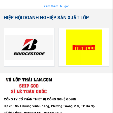
Xem thêm
Thu gọn
HIỆP HỘI DOANH NGHIỆP SẢN XUẤT LỐP
CÔNG TY CỔ PHẦN THIẾT BỊ CÔNG NGHỆ GOBIN
Địa chỉ:
Số 1 đường Vĩnh Hoàng, Phường Tương Mai, TP Hà Nội
Số điện thoại:
0815431431
-
0814313313