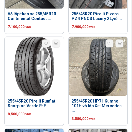
Vỏ lốp theo xe 255/45R20
255/45R20 Pirelli P zero
Continental Contact ...
PZ4 PNCS Luxury XL,vỏ ...
7,100,000
7,900,000
VND
VND
255/45R20 Pirelli Runflat
255/45R20 HP71 Kumho
Scorpion Verde R-F ...
101H vỏ lốp Xe: Mercedes
...
8,500,000
VND
3,580,000
VND