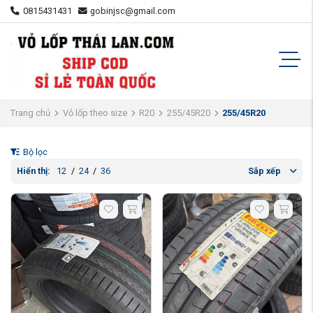
0815431431
gobinjsc@gmail.com
Trang chủ
Vỏ lốp theo size
R20
255/45R20
255/45R20
Bộ lọc
Hiển thị:
12
/
24
/
36
Sắp xếp