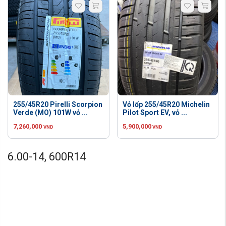
255/45R20 Pirelli Scorpion
Vỏ lốp 255/45R20 Michelin
Verde (MO) 101W vỏ ...
Pilot Sport EV, vỏ ...
7,260,000
5,900,000
VND
VND
6.00-14, 600R14