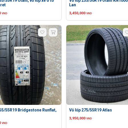
55/55R19 Otani, vỏ lốp xe ô tô
Vỏ lốp 235/50R19 Otani KN1000
eret
Lan
0
3,450,000
VND
VND
255/55R19 Bridgestone Runflat,
Vỏ lốp 275/55R19 Atlas
3,950,000
VND
0
VND