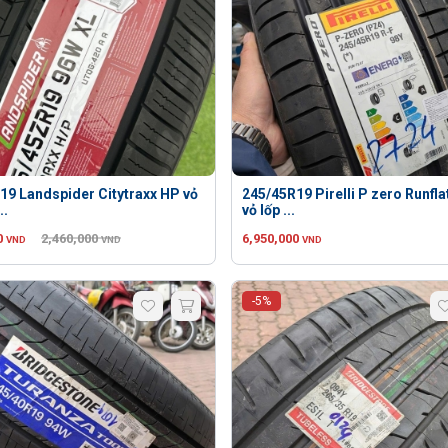
19 Landspider Citytraxx HP vỏ
245/45R19 Pirelli P zero Runfla
..
vỏ lốp ...
0
2,460,000
6,950,000
VND
VND
VND
-5%