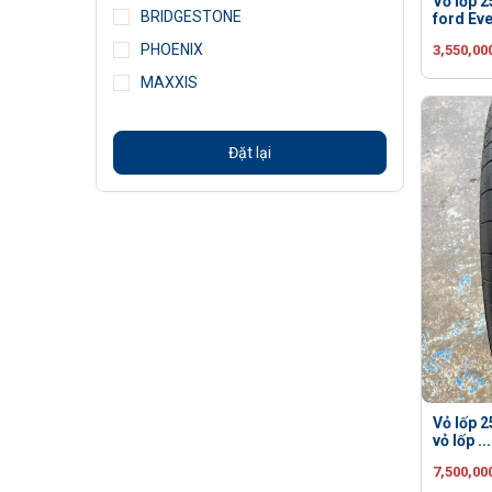
Vỏ lốp 2
BRIDGESTONE
ford Ev
PHOENIX
3,550,00
MAXXIS
Đặt lại
Vỏ lốp 
vỏ lốp ...
7,500,00