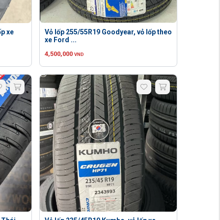
ốp xe
Vỏ lốp 255/55R19 Goodyear, vỏ lốp theo
xe Ford ...
4,500,000
VND