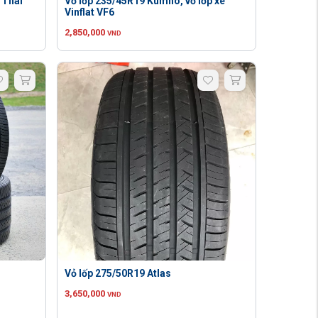
 Thái
Vỏ lốp 235/45R19 Kumho, vỏ lốp xe
Vinflat VF6
2,850,000
VND
Vỏ lốp 275/50R19 Atlas
3,650,000
VND