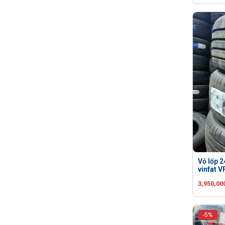
Vỏ lốp 
vinfat V
3,950,00
-5%