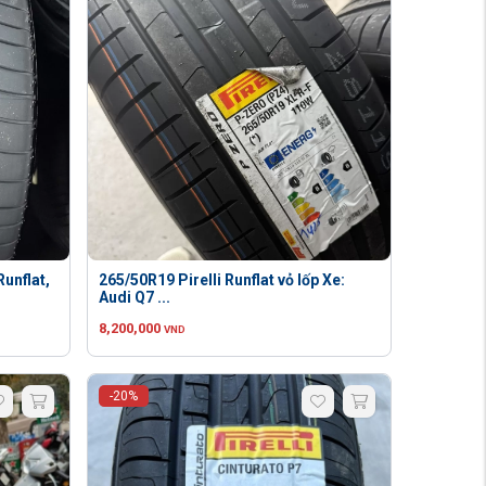
unflat,
265/50R19 Pirelli Runflat vỏ lốp Xe:
Audi Q7 ...
8,200,000
VND
-20%