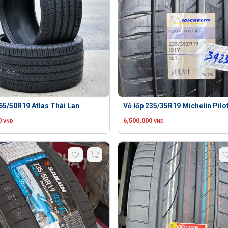
265/50R19 Atlas Thái Lan
Vỏ lốp 235/35R19 Michelin Pilo
0
6,500,000
VND
VND