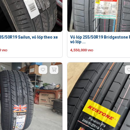
35/50R19 Sailun, vỏ lốp theo xe
Vỏ lốp 255/50R19 Bridgestone R
vỏ lốp ...
0
4,550,000
VND
VND