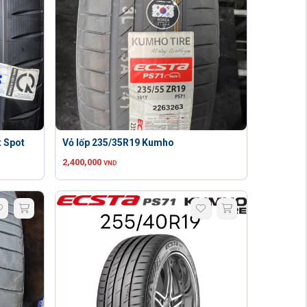
t Spot
Vỏ lốp 235/35R19 Kumho
2,400,000
VND