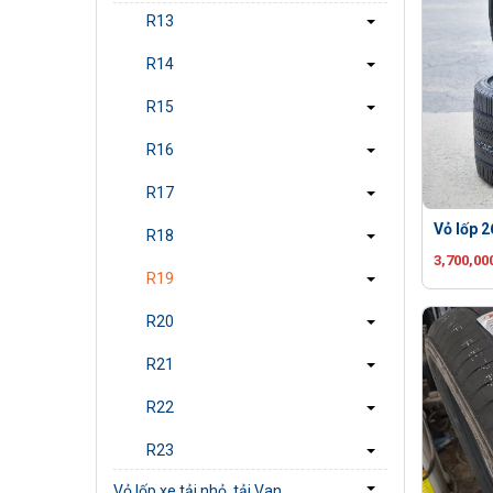
R13
R14
R15
R16
R17
Vỏ lốp 
R18
3,700,00
R19
R20
R21
R22
R23
Vỏ lốp xe tải nhỏ, tải Van