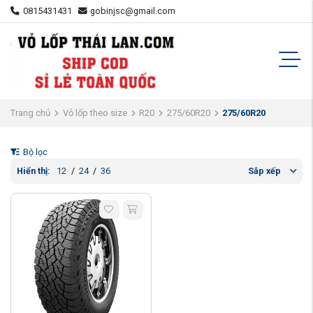
0815431431
gobinjsc@gmail.com
Trang chủ
Vỏ lốp theo size
R20
275/60R20
275/60R20
Bộ lọc
Hiển thị:
12
/
24
/
36
Sắp xếp