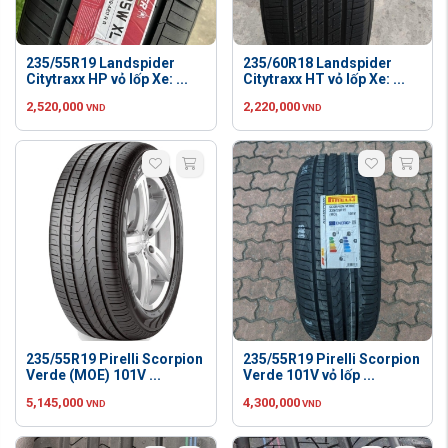
235/55R19 Landspider
235/60R18 Landspider
Citytraxx HP vỏ lốp Xe: ...
Citytraxx HT vỏ lốp Xe: ...
2,520,000
2,220,000
VND
VND
235/55R19 Pirelli Scorpion
235/55R19 Pirelli Scorpion
Verde (MOE) 101V ...
Verde 101V vỏ lốp ...
5,145,000
4,300,000
VND
VND