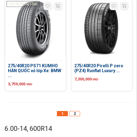
275/40R20 PS71 KUMHO
275/40R20 Pirelli P zero
HÀN QUỐC vỏ lốp Xe: BMW
(PZ4) Runflat Luxury ...
...
7,300,000
VND
3,759,000
VND
1
2
6.00-14, 600R14