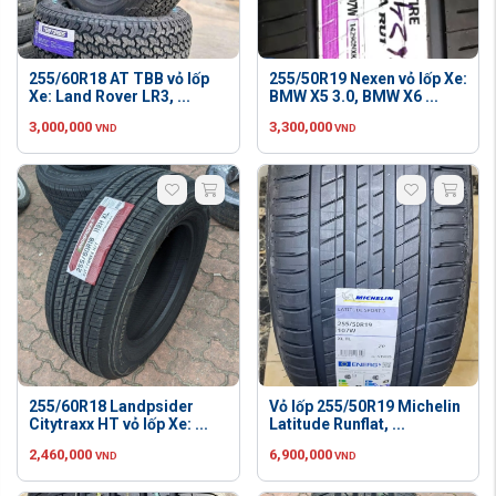
255/60R18 AT TBB vỏ lốp
255/50R19 Nexen vỏ lốp Xe:
Xe: Land Rover LR3, ...
BMW X5 3.0, BMW X6 ...
3,000,000
3,300,000
VND
VND
255/60R18 Landpsider
Vỏ lốp 255/50R19 Michelin
Citytraxx HT vỏ lốp Xe: ...
Latitude Runflat, ...
2,460,000
6,900,000
VND
VND