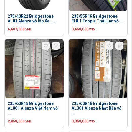
275/40R22 Bridgestone
235/55R19 Bridgestone
AL01 Alenza vỏ lốp Xe: ...
EHL1 Ecopia Thái Lan vỏ ...
6,687,000
3,650,000
VND
VND
235/60R18 Bridgestone
235/60R18 Bridgestone
AL001 Alenza Việt Nam vỏ
AL001 Alenza Nhật Bản vỏ
...
...
2,850,000
3,350,000
VND
VND