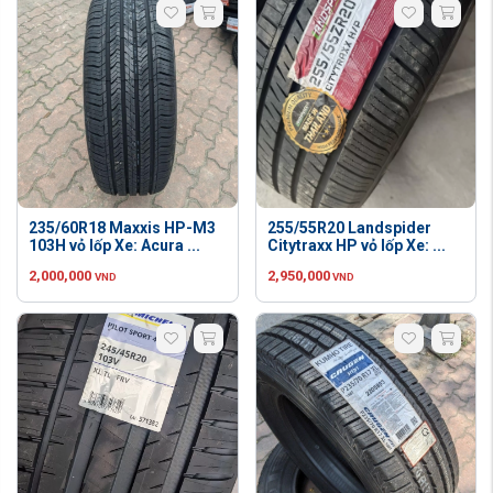
235/60R18 Maxxis HP-M3
255/55R20 Landspider
103H vỏ lốp Xe: Acura ...
Citytraxx HP vỏ lốp Xe: ...
2,000,000
2,950,000
VND
VND