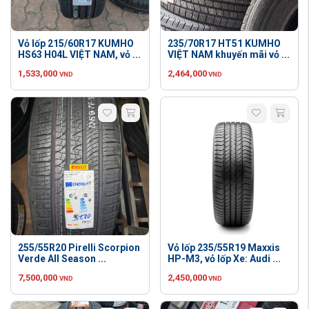
Vỏ lốp 215/60R17 KUMHO
235/70R17 HT51 KUMHO
HS63 H04L VIỆT NAM, vỏ ...
VIỆT NAM khuyến mãi vỏ ...
1,533,000
2,464,000
VND
VND
255/55R20 Pirelli Scorpion
Vỏ lốp 235/55R19 Maxxis
Verde All Season ...
HP-M3, vỏ lốp Xe: Audi ...
7,500,000
2,450,000
VND
VND