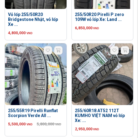
Vỏ lốp 255/50R20
255/50R20 Pirelli P zero
Bridgestone Nhật, vỏ lốp
109W vỏ lốp Xe: Land ...
Xe ...
6,850,000
VND
4,800,000
VND
255/55R19 Pirelli Runflat
255/60R18 AT52 112T
Scorpion Verde All ...
KUMHO VIỆT NAM vỏ lốp
Xe: ...
5,500,000
5,800,000
VND
VND
2,950,000
VND