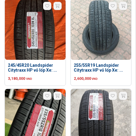
245/45R20 Landspider
255/55R19 Landspider
Citytraxx HP vỏ lốp Xe: ...
Citytraxx HP vỏ lốp Xe: ...
3,180,000
2,600,000
VND
VND