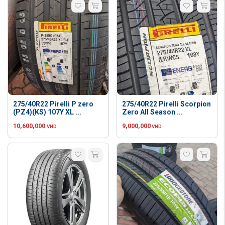
275/40R22 Pirelli P zero
275/40R22 Pirelli Scorpion
(PZ4)(KS) 107Y XL ...
Zero All Season ...
10,600,000
9,000,000
VND
VND