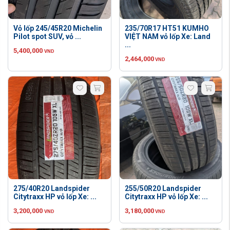
Vỏ lốp 245/45R20 Michelin
235/70R17 HT51 KUMHO
Pilot spot SUV, vỏ ...
VIỆT NAM vỏ lốp Xe: Land
...
5,400,000
VND
2,464,000
VND
275/40R20 Landspider
255/50R20 Landspider
Citytraxx HP vỏ lốp Xe: ...
Citytraxx HP vỏ lốp Xe: ...
3,200,000
3,180,000
VND
VND