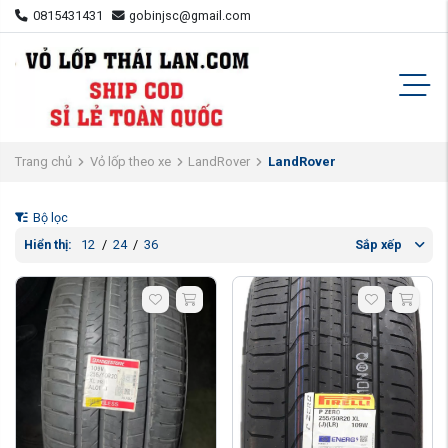
0815431431
gobinjsc@gmail.com
Trang chủ
Vỏ lốp theo xe
LandRover
LandRover
Bộ lọc
Hiển thị:
12
/
24
/
36
Sắp xếp