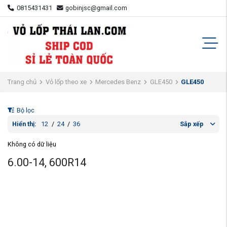
0815431431
gobinjsc@gmail.com
Trang chủ
Vỏ lốp theo xe
Mercedes Benz
GLE450
GLE450
Bộ lọc
Hiển thị:
12
/
24
/
36
Sắp xếp
Không có dữ liệu
6.00-14, 600R14