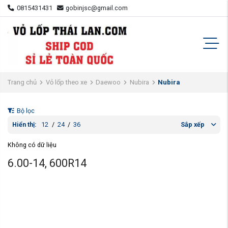
0815431431
gobinjsc@gmail.com
Trang chủ
Vỏ lốp theo xe
Daewoo
Nubira
Nubira
Bộ lọc
Hiển thị:
12
/
24
/
36
Sắp xếp
Không có dữ liệu
6.00-14, 600R14