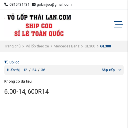
0815431431
gobinjsc@gmail.com
Trang chủ
Vỏ lốp theo xe
Mercedes Benz
GL300
GL300
Bộ lọc
Hiển thị:
12
/
24
/
36
Sắp xếp
Không có dữ liệu
6.00-14, 600R14