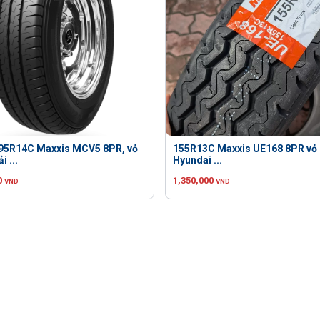
195R14C Maxxis MCV5 8PR, vỏ
155R13C Maxxis UE168 8PR vỏ 
i ...
Hyundai ...
0
1,350,000
VND
VND