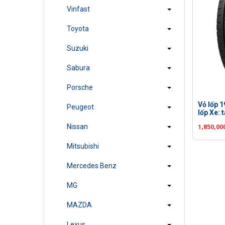
Vinfast
Toyota
Suzuki
Sabura
Porsche
Vỏ lốp 
Peugeot
lốp Xe: tả
Nissan
1,850,00
Mitsubishi
Mercedes Benz
MG
MAZDA
Lexus