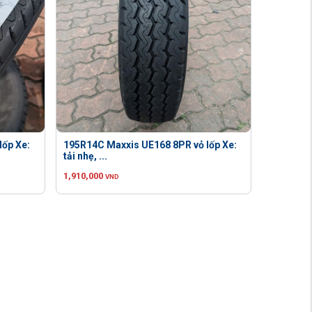
lốp Xe:
195R14C Maxxis UE168 8PR vỏ lốp Xe:
tải nhẹ, ...
1,910,000
VND