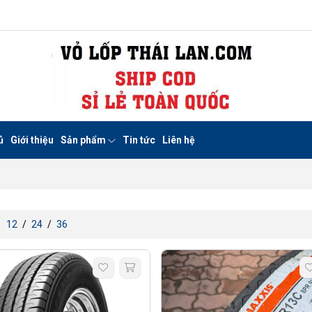
ủ
Giới thiệu
Sản phẩm
Tin tức
Liên hệ
:
12
/
24
/
36