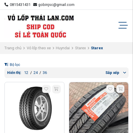
0815431431
gobinjsc@gmail.com
Trang chủ
Vỏ lốp theo xe
Huyndai
Starex
Starex
Bộ lọc
Hiển thị:
12
/
24
/
36
Sắp xếp