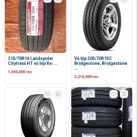
215/70R16 Landspider
Vỏ lốp 205/70R15C
Citytraxx HT vỏ lốp Xe: ...
Bridgestone, Bridgestone
...
1,650,000
VND
2,210,000
VND