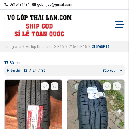
0815431431
gobinjsc@gmail.com
Trang chủ
Vỏ lốp theo size
R16
215/65R16
215/65R16
Bộ lọc
Hiển thị:
12
/
24
/
36
Sắp xếp